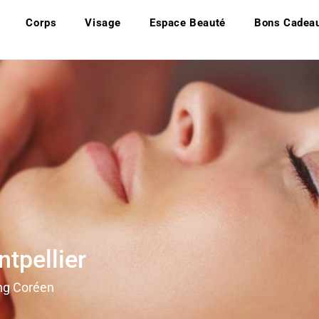
Corps
Visage
Espace Beauté
Bons Cadea
ntpellier
ting Coréen