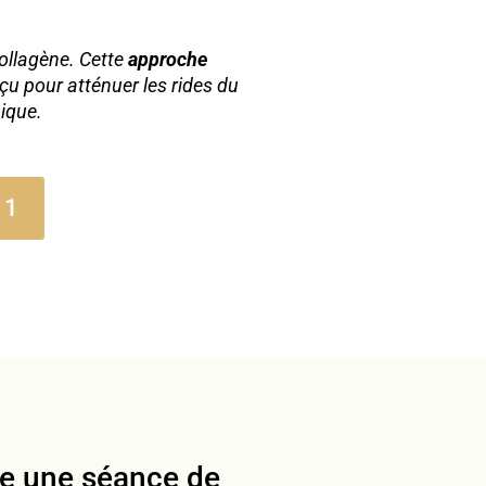
Collagène. Cette
approche
çu pour atténuer les rides du
nique.
11
e une séance de