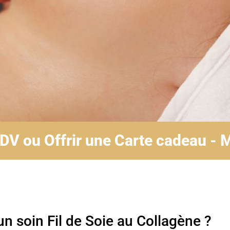
DV ou Offrir une Carte cadeau - M
un soin Fil de Soie au Collagène ?