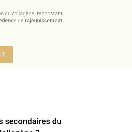
les du collagène, reboostant
périence de
rajeunissement
11
ts secondaires du